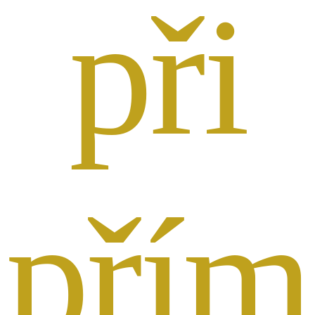
při
přím