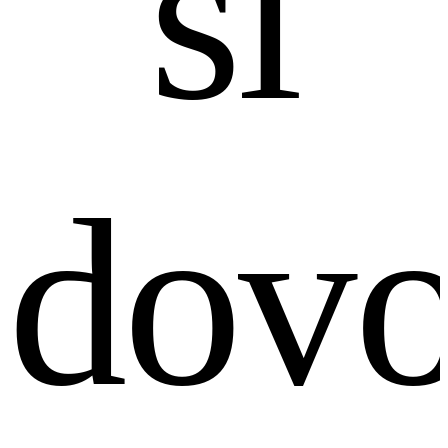
si
dovo