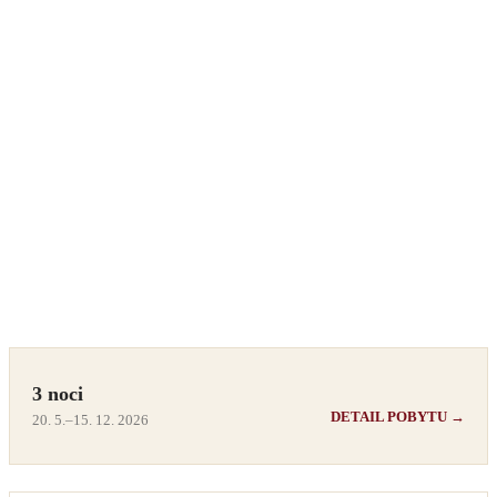
3 noci
DETAIL POBYTU →
20. 5.–15. 12. 2026