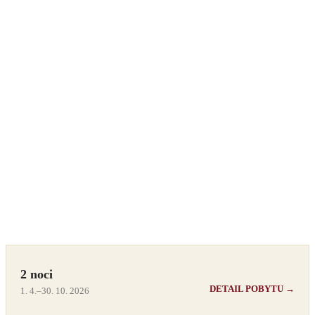
2 noci
DETAIL POBYTU →
1. 4.–30. 10. 2026