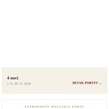
4 noci
DETAIL POBYTU →
1. 9.–30. 11. 2026
ZVÝHODNĚNÝ WELLNESS POBYT