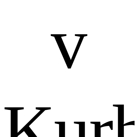
v
Kurh