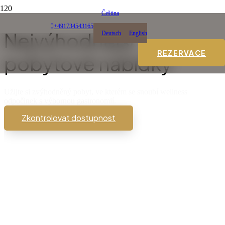
Akční & sezónní nabídky
Čeština
+491734543165
Nejvýhodnější
Deutsch
English
REZERVACE
pobytové nabídky
Užijte si zvýhodněný pobyt, ve kterém se snoubí wellness
odpočinek s výbornou gastronomií.
Zkontrolovat dostupnost