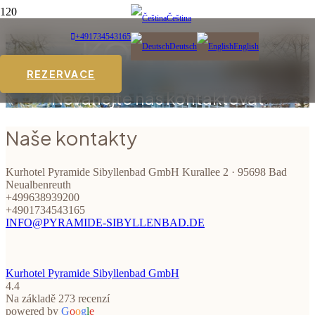
Čeština
+491734543165
KONTAKT
Deutsch
English
REZERVACE
Neváhejte nás kontaktovat
Naše kontakty
Kurhotel Pyramide Sibyllenbad GmbH Kurallee 2 · 95698 Bad
Neualbenreuth
+499638939200
+4901734543165
INFO@PYRAMIDE-SIBYLLENBAD.DE
Kurhotel Pyramide Sibyllenbad GmbH
4.4
Na základě 273 recenzí
powered by
G
o
o
g
l
e