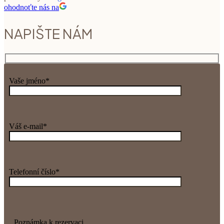
ohodnoťte nás na
NAPIŠTE NÁM
Vaše jméno*
Váš e-mail*
Telefonní číslo*
Poznámka k rezervaci