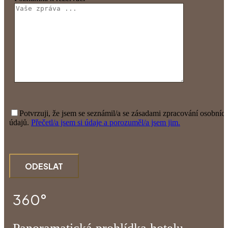
Potvrzuji, že jsem se seznámil/a se zásadami zpracování osobníc
údajů.
Přečetl/a jsem si údaje a porozuměl/a jsem jim.
360°