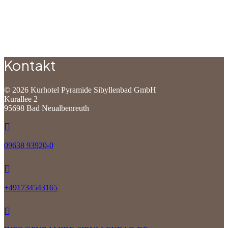
Kontakt
©
2026
Kurhotel Pyramide Sibyllenbad GmbH
Kurallee 2
95698 Bad Neualbenreuth
09638 93920-0
+491734543165